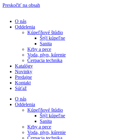
Preskočiť na obsah
O nás
Oddelenia
Kúpeľňové štúdio
Štýl kúpeľne
Sanita
Krby a pece
Voda, plyn, kúrenie
Čerpacia technika
Katalógy
Novinky
Predajne
Kontakt
Súťaž
O nás
Oddelenia
Kúpeľňové štúdio
Štýl kúpeľne
Sanita
Krby a pece
Voda, plyn, kúrenie
Čerpacia technika