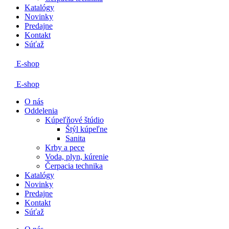
Katalógy
Novinky
Predajne
Kontakt
Súťaž
E-shop
E-shop
O nás
Oddelenia
Kúpeľňové štúdio
Štýl kúpeľne
Sanita
Krby a pece
Voda, plyn, kúrenie
Čerpacia technika
Katalógy
Novinky
Predajne
Kontakt
Súťaž