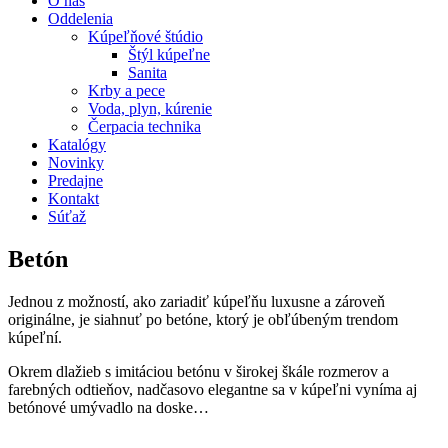
O nás
Oddelenia
Kúpeľňové štúdio
Štýl kúpeľne
Sanita
Krby a pece
Voda, plyn, kúrenie
Čerpacia technika
Katalógy
Novinky
Predajne
Kontakt
Súťaž
Betón
Jednou z možností, ako zariadiť kúpeľňu luxusne a zároveň
originálne, je siahnuť po betóne, ktorý je obľúbeným trendom
kúpeľní.
Okrem dlažieb s imitáciou betónu v širokej škále rozmerov a
farebných odtieňov, nadčasovo elegantne sa v kúpeľni vyníma aj
betónové umývadlo na doske…