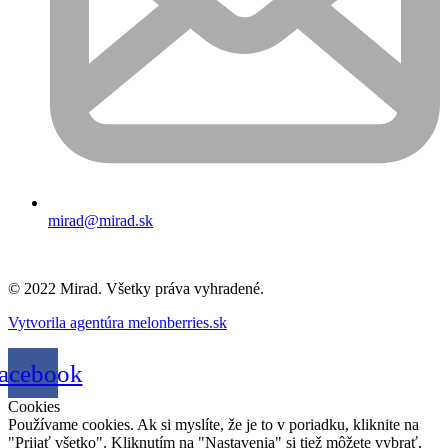
mirad@mirad.sk
© 2022 Mirad. Všetky práva vyhradené.
Vytvorila agentúra melonberries.sk
acebook
Cookies
Používame cookies. Ak si myslíte, že je to v poriadku, kliknite na
"Prijať všetko". Kliknutím na "Nastavenia" si tiež môžete vybrať,